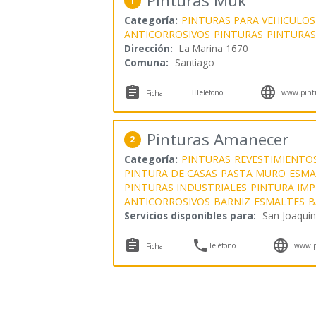
Pinturas Muk
1
Categoría:
PINTURAS PARA VEHICULOS
ANTICORROSIVOS
PINTURAS
PINTURAS
Dirección:
La Marina 1670
Comuna:
Santiago



Teléfono
www.pintu
Ficha
Pinturas Amanecer
2
Categoría:
PINTURAS
REVESTIMIENTO
PINTURA DE CASAS
PASTA MURO
ESMA
PINTURAS INDUSTRIALES
PINTURA IMP
ANTICORROSIVOS
BARNIZ
ESMALTES
B
Servicios disponibles para:
San Joaquín



Teléfono
www.p
Ficha