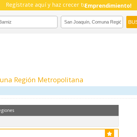
Regístrate aquí y haz crecer tu
Pyme!
Emprendimiento!
muna Región Metropolitana
egiones