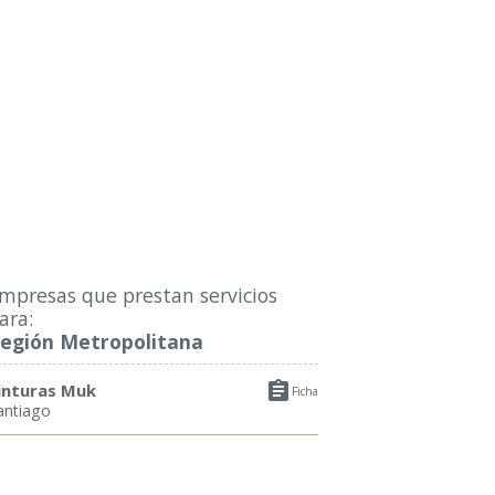
mpresas que prestan servicios
ara:
egión Metropolitana

inturas Muk
Ficha
antiago