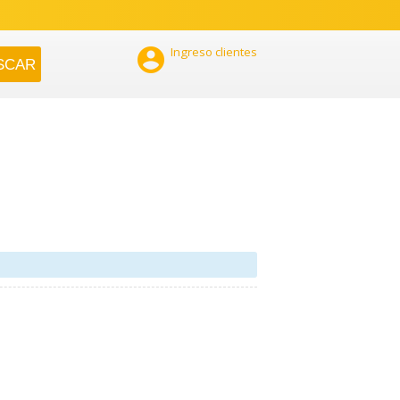

Ingreso clientes