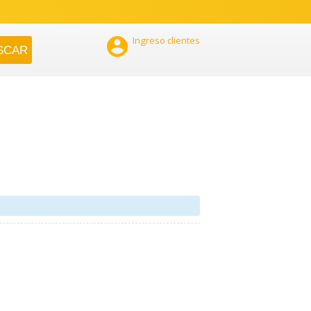

Ingreso clientes