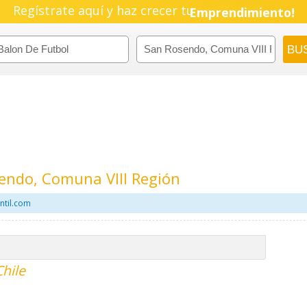
Regístrate aquí y haz crecer tu
Pyme!
Emprendimiento!
endo, Comuna VIII Región
ntil.com
Chile