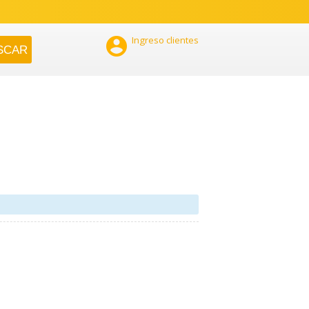

Ingreso clientes