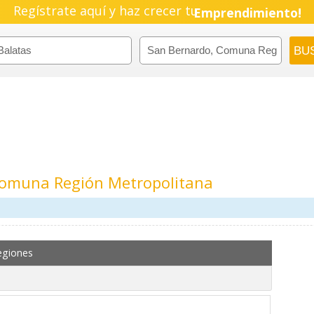
Regístrate aquí y haz crecer tu
Emprendimiento!
Comuna Región Metropolitana
egiones