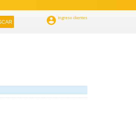

Ingreso clientes