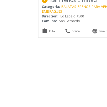
Categoría:
BALATAS
FRENOS PARA VE
EMBRAGUES
Dirección:
Lo Espejo 4500
Comuna:
San Bernardo



Teléfono
www.it
Ficha