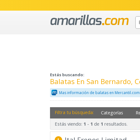
Estás buscando:
Balatas En San Bernardo, 
Mas información de balatas en Mercantil.com
Filtra tu búsqueda:
Categorías
R
Estás viendo:
-
de
resultados.
1
1
1
Ital Frenos Limitad
1