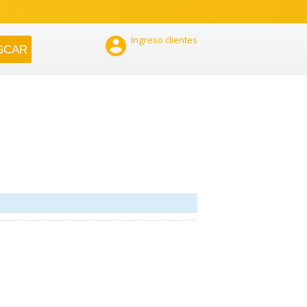

Ingreso clientes