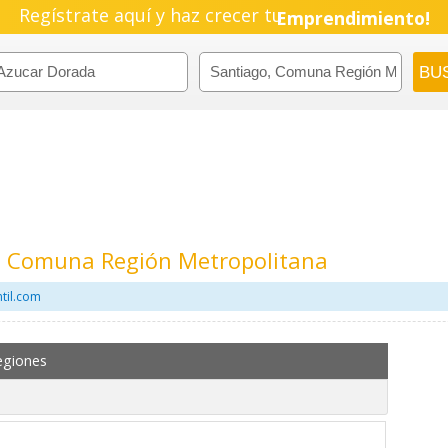
Regístrate aquí y haz crecer tu
Emprendimiento!
, Comuna Región Metropolitana
til.com
egiones