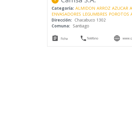
Categoría:
ALMIDON
ARROZ
AZUCAR
ENVASADORES
LEGUMBRES
POROTOS
Dirección:
Chacabuco 1302
Comuna:
Santiago



Teléfono
www.ca
Ficha