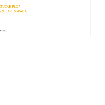
AZUCAR FLOR
AZUCAR DORADA
msa.cl