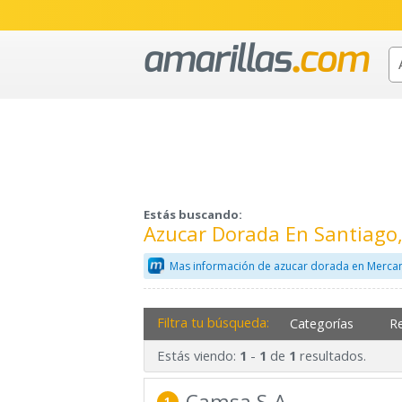
Estás buscando:
Azucar Dorada En Santiago
Mas información de azucar dorada en Mercan
Filtra tu búsqueda:
Categorías
R
Estás viendo:
-
de
resultados.
1
1
1
Camsa S.A.
1