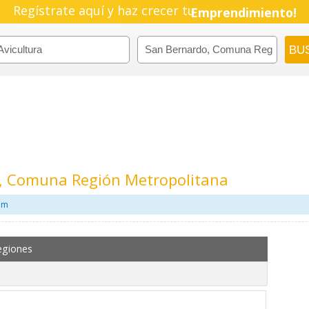
Regístrate aquí y haz crecer tu
Emprendimiento!
o, Comuna Región Metropolitana
com
egiones