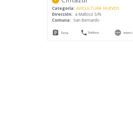
Categoría:
AVICULTURA
HUEVOS
Dirección:
a Malloco S/N
Comuna:
San Bernardo



Teléfono
www.ci
Ficha