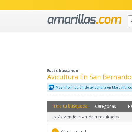
Estás buscando:
Avicultura En San Bernard
Mas información de avicultura en Mercantil.
Filtra tu búsqueda:
Categorías
R
Estás viendo:
-
de
resultados.
1
1
1
Cintazul
1