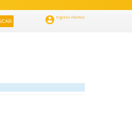

Ingreso clientes