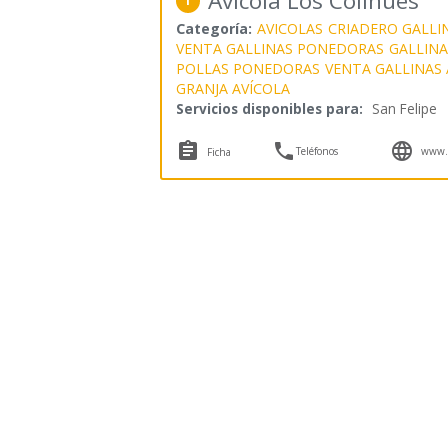
Avícola Los Colihues
1
Categoría:
AVICOLAS
CRIADERO GALLI
VENTA GALLINAS PONEDORAS
GALLINA
POLLAS PONEDORAS
VENTA GALLINAS
GRANJA AVÍCOLA
Servicios disponibles para:
San Felipe



Teléfonos
www.a
Ficha