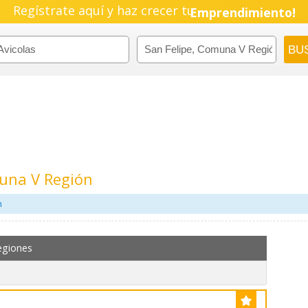
Regístrate aquí y haz crecer tu
Emprendimiento!
muna V Región
m
egiones