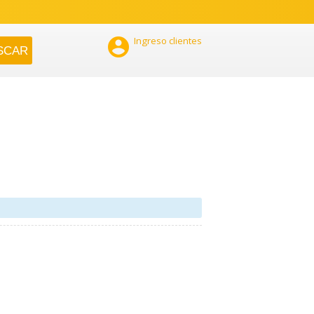

Ingreso clientes