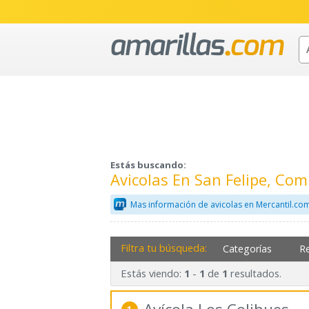
Estás buscando:
Avicolas En San Felipe, Co
Mas información de avicolas en Mercantil.co
Filtra tu búsqueda:
Categorías
R
Estás viendo:
-
de
resultados.
1
1
1