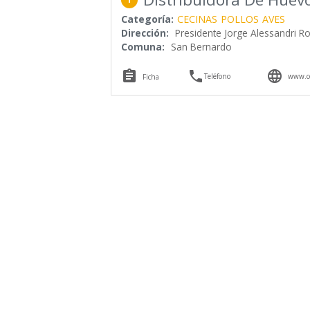
Categoría:
CECINAS
POLLOS
AVES
Dirección:
Presidente Jorge Alessandri R
Comuna:
San Bernardo



Teléfono
www.co
Ficha