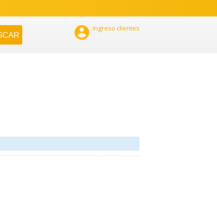

Ingreso clientes