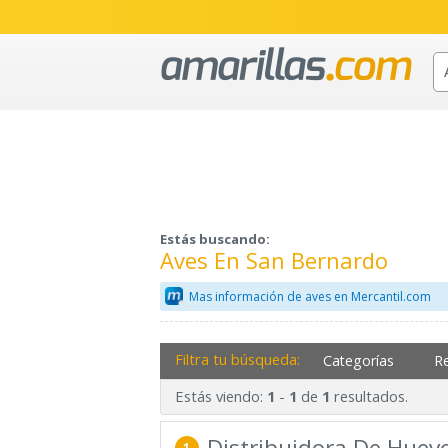
Estás buscando:
Aves En San Bernardo
Mas información de aves en Mercantil.com
Filtra tu búsqueda:
Categorías
R
Estás viendo:
-
de
resultados.
1
1
1
Distribuidora De Huevo
1