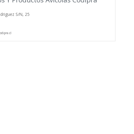
odriguez S/N, 25
dipra.cl