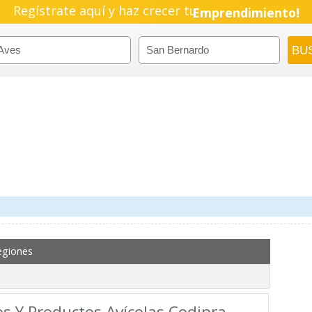
Regístrate aquí y haz crecer tu
Emprendimiento!
egiones
s Y Productos Avícolas Codipra