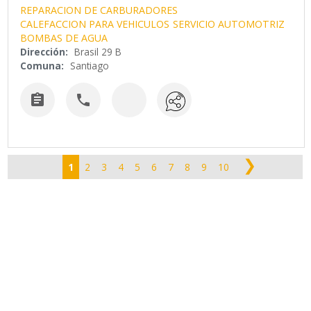
REPARACION DE CARBURADORES
CALEFACCION PARA VEHICULOS
SERVICIO AUTOMOTRIZ
BOMBAS DE AGUA
Dirección:
Brasil 29 B
Comuna:
Santiago


❯
1
2
3
4
5
6
7
8
9
10