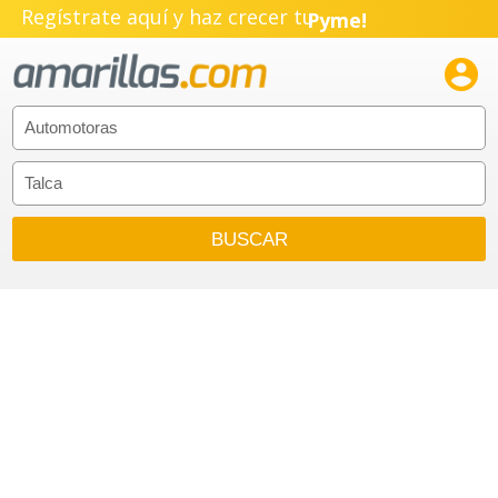
Regístrate aquí y haz crecer tu
Pyme!
Emprendimiento!
