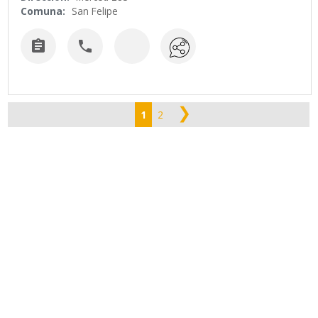
Comuna:
San Felipe


❯
1
2