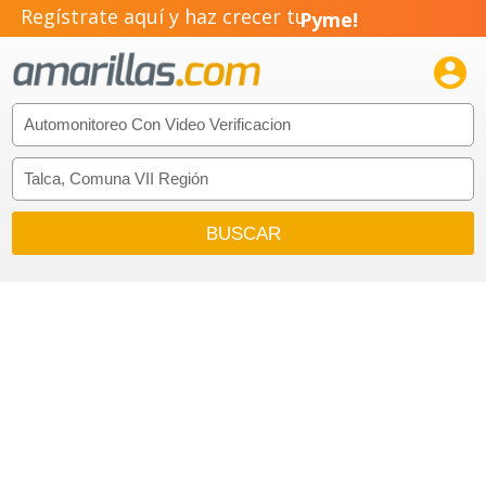
Regístrate aquí y haz crecer tu
Pyme!
Emprendimiento!
