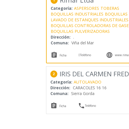
Rimar Ltda
1
Categoría:
ASPERSORES
TOBERAS
BOQUILLAS INDUSTRIALES
BOQUILLAS 
LAVADO DE ESTANQUES INDUSTRIALES
BOQUILLAS CONTROLADORAS DE GASE
BOQUILLAS PULVERIZADORAS
Dirección:
.
Comuna:
Viña del Mar



Teléfono
www.rimarc
Ficha
IRIS DEL CARMEN FREDE
2
Categoría:
AUTOLAVADO
Dirección:
CARACOLES 16 16
Comuna:
Sierra Gorda


Teléfono
Ficha