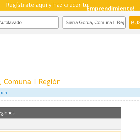
Regístrate aquí y haz crecer tu
Pyme!
Emprendimiento!
, Comuna II Región
.com
egiones