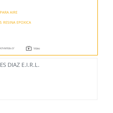
PARA AIRE
S
RESINA EPOXICA

hileltda.cl/
Vídeo
S DIAZ E.I.R.L.