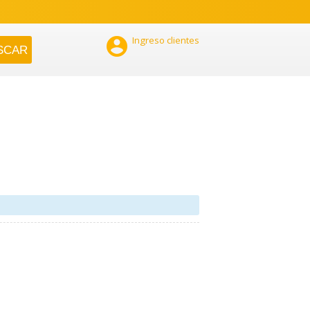

Ingreso clientes