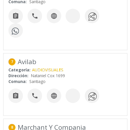
Comuna:
Santiago



Avilab
7
Categoría:
AUDIOVISUALES
Dirección:
Nataniel Cox 1699
Comuna:
Santiago



Marchant Y Compania
8