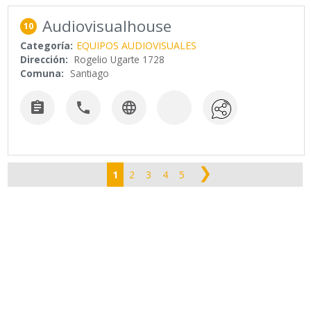
Audiovisualhouse
10
Categoría:
EQUIPOS AUDIOVISUALES
Dirección:
Rogelio Ugarte 1728
Comuna:
Santiago



❯
1
2
3
4
5