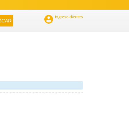

Ingreso clientes