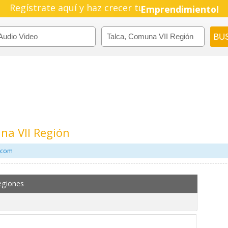
Regístrate aquí y haz crecer tu
Emprendimiento!
na VII Región
l.com
egiones