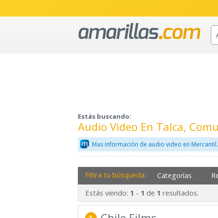
Estás buscando:
Audio Video En Talca, Comu
Mas información de audio video en Mercanti
Filtra tu búsqueda:
Categorías
R
Estás viendo:
-
de
resultados.
1
1
1
Chile Films
1