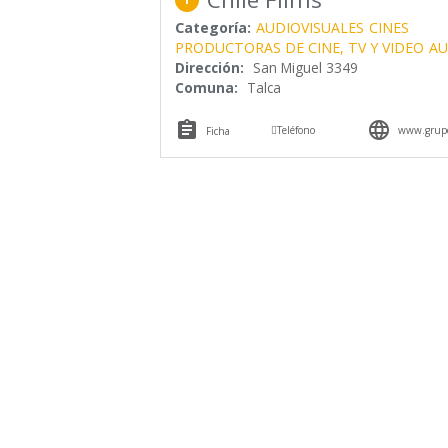
Categoría:
AUDIOVISUALES
CINES
PRODUCTORAS DE CINE, TV Y VIDEO
AU
Dirección:
San Miguel 3349
Comuna:
Talca



Teléfono
www.grupoc
Ficha