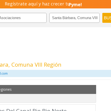
Negocio!
Regístrate aquí y haz crecer tu
Pyme!
Emprendimiento!
ara, Comuna VIII Región
il.com
egiones
as Del Canal Bio Bio Norte