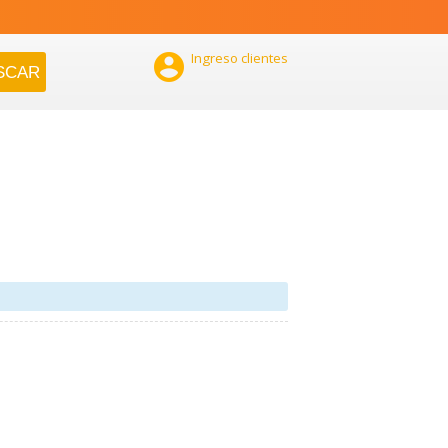

Ingreso clientes