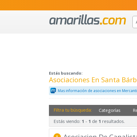
Estás buscando:
Asociaciones En Santa Bárb
Mas información de asociaciones en Mercant
Filtra tu búsqueda:
Categorías
R
Estás viendo:
-
de
resultados.
1
1
1
Asociacion De Canalist
1