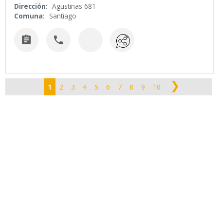
Dirección:
Agustinas 681
Comuna:
Santiago


❯
1
2
3
4
5
6
7
8
9
10