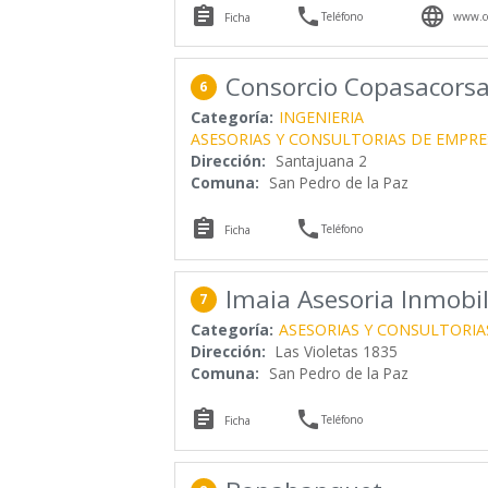



Teléfono
www.co
Ficha
Consorcio Copasacors
6
Categoría:
INGENIERIA
ASESORIAS Y CONSULTORIAS DE EMPRE
Dirección:
Santajuana 2
Comuna:
San Pedro de la Paz


Teléfono
Ficha
Imaia Asesoria Inmobil
7
Categoría:
ASESORIAS Y CONSULTORIA
Dirección:
Las Violetas 1835
Comuna:
San Pedro de la Paz


Teléfono
Ficha