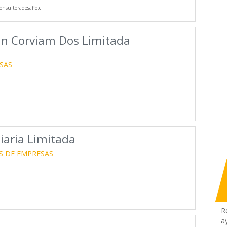
nsultoradesafio.cl
an Corviam Dos Limitada
SAS
iaria Limitada
S DE EMPRESAS
R
a