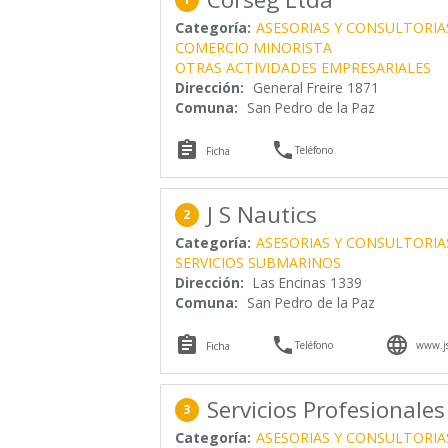
Categoría:
ASESORIAS Y CONSULTORIA
COMERCIO MINORISTA
OTRAS ACTIVIDADES EMPRESARIALES
Dirección:
General Freire 1871
Comuna:
San Pedro de la Paz


Teléfono
Ficha
J S Nautics
2
Categoría:
ASESORIAS Y CONSULTORIA
SERVICIOS SUBMARINOS
Dirección:
Las Encinas 1339
Comuna:
San Pedro de la Paz



Teléfono
www.js
Ficha
Servicios Profesionales
3
Categoría:
ASESORIAS Y CONSULTORIA