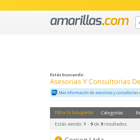
Estás buscando:
Asesorias Y Consultorias D
Mas información de asesorias y consultorias
Filtra tu búsqueda:
Categorías
R
Estás viendo:
-
de
resultados.
1
9
9
Corseg Ltda
1