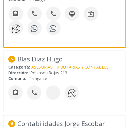





Blas Diaz Hugo
5
Categoría:
ASESORIAS TRIBUTARIAS Y CONTABLES
Dirección:
Robinson Rojas 213
Comuna:
Talagante


Contabilidades Jorge Escobar
6