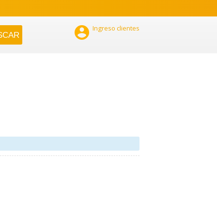

Ingreso clientes