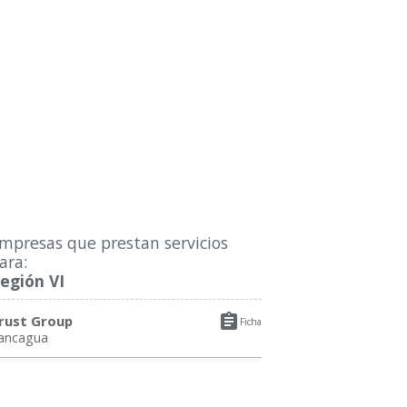
mpresas que prestan servicios
ara:
egión VI

rust Group
Ficha
ancagua