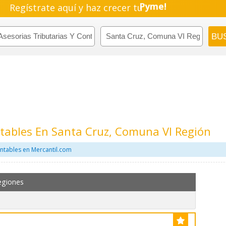
Regístrate aquí y haz crecer tu
Pyme!
Emprendimiento!
ntables En Santa Cruz, Comuna VI Región
ontables en Mercantil.com
egiones