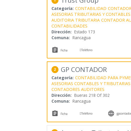
Trust Group
1
Categoría:
CONTABILIDAD
CONTADOR
ASESORIAS TRIBUTARIAS Y CONTABLES
AUDITORIA TRIBUTARIA
CONTADOR AU
CONTABILIDADES
Dirección:
Estado 173
Comuna:
Rancagua


Teléfono
Ficha
GP CONTADOR
2
Categoría:
CONTABILIDAD PARA PYME
ASESORIAS CONTABLES Y TRIBUTARIAS
CONTADORES AUDITORES
Dirección:
Bueras 218 Of 302
Comuna:
Rancagua



Teléfono
gpcontador.
Ficha