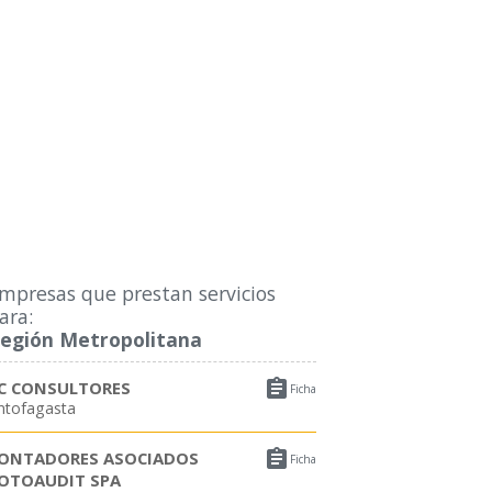
mpresas que prestan servicios
ara:
egión Metropolitana

C CONSULTORES
Ficha
ntofagasta

ONTADORES ASOCIADOS
Ficha
OTOAUDIT SPA