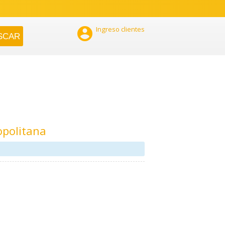

Ingreso clientes
opolitana