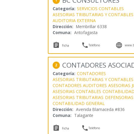
BC CONSULTORES
1
Categoría:
SERVICIOS CONTABLES
ASESORIAS TRIBUTARIAS Y CONTABLES
AUDITORIA EXTERNA
Dirección:
Membrillar 6338
Comuna:
Antofagasta



Teléfono
www.bc
Ficha
CONTADORES ASOCIAD
2
Categoría:
CONTADORES
ASESORIAS TRIBUTARIAS Y CONTABLES
CONTADORES AUDITORES
ASESORIAS J
ASESORIAS CONTABLES
CONTABILIDAD
ASESORIAS TRIBUTARIAS
DEFENSORIAS
CONTABILIDAD GENERAL
Dirección:
Avenida Blamaceda #836
Comuna:
Talagante


Teléfono
Ficha