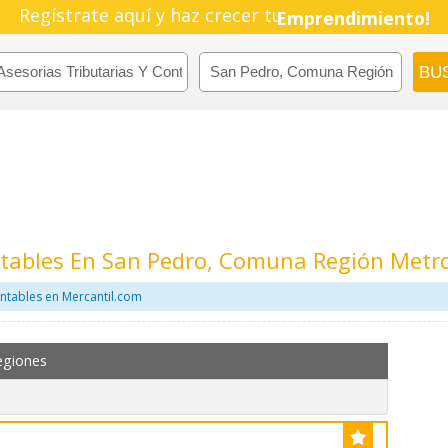
Regístrate aquí y haz crecer tu
Pyme!
Emprendimiento!
ntables En San Pedro, Comuna Región Metr
ontables en Mercantil.com
egiones