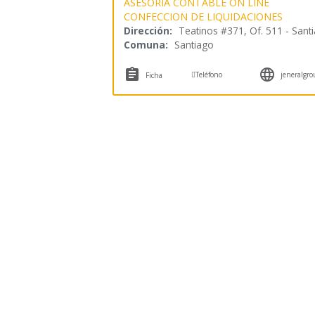
ASESORIA CONTABLE ON LINE
CONFECCION DE LIQUIDACIONES
Dirección:
Teatinos #371, Of. 511 - Sant
Comuna:
Santiago



Teléfono
jeneralgro
Ficha