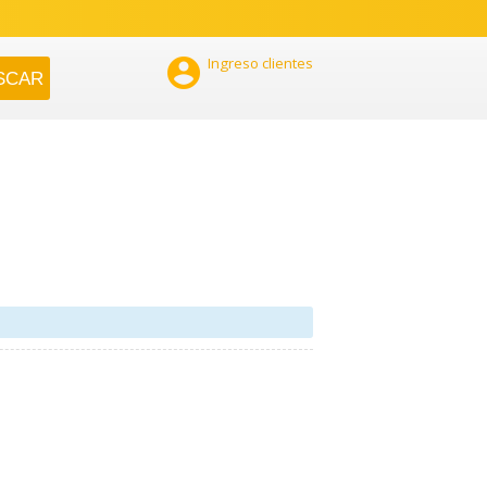

Ingreso clientes