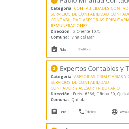
Pablo Miranda Contad
1
Categoría:
CONTABILIDADES
CONTAD
SERVICIOS DE CONTABILIDAD
CONTAD
CONTABILIDAD
ASESORIAS TRIBUTARI
REMUNERACIONES
Dirección:
2 Oriente 1075
Comuna:
Viña del Mar


Teléfono
Ficha
Expertos Contables y T
2
Categoría:
ASESORIAS TRIBUTARIAS Y
SERVICIOS DE CONTABILIDAD
CONTADOR Y ASESOR TRIBUTARIO
Dirección:
Freire #366, Oficina 30, Quillo
Comuna:
Quillota



Teléfono
www.ec
Ficha