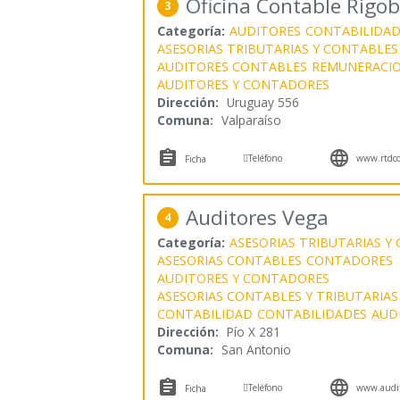
Oficina Contable Rigo
3
Categoría:
AUDITORES
CONTABILIDAD
ASESORIAS TRIBUTARIAS Y CONTABLES
AUDITORES CONTABLES
REMUNERACI
AUDITORES Y CONTADORES
Dirección:
Uruguay 556
Comuna:
Valparaíso



Teléfono
www.rtdco
Ficha
Auditores Vega
4
Categoría:
ASESORIAS TRIBUTARIAS Y
ASESORIAS CONTABLES
CONTADORES
AUDITORES Y CONTADORES
ASESORIAS CONTABLES Y TRIBUTARIAS
CONTABILIDAD
CONTABILIDADES
AUD
Dirección:
Pío X 281
Comuna:
San Antonio



Teléfono
www.audit
Ficha