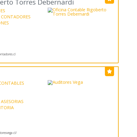
berto Torres Debernardi
ES
CONTADORES
ONES
ntadores.cl
 CONTABLES
ASESORIAS
ITORIA
oresvega.cl/