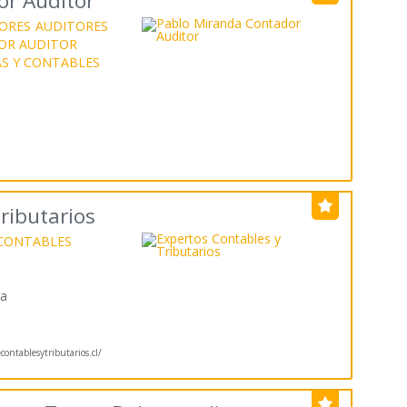
or Auditor
ORES
AUDITORES
OR AUDITOR
AS Y CONTABLES
ributarios
 CONTABLES
ta
ontablesytributarios.cl/