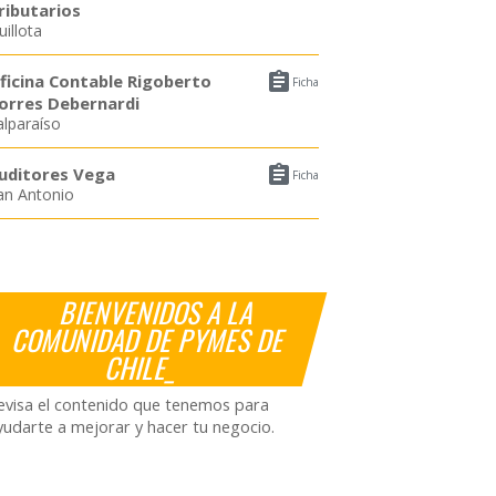
ributarios
uillota

ficina Contable Rigoberto
Ficha
orres Debernardi
alparaíso

uditores Vega
Ficha
an Antonio
BIENVENIDOS A LA
COMUNIDAD DE PYMES DE
CHILE_
evisa el contenido que tenemos para
yudarte a mejorar y hacer tu negocio.