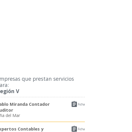
mpresas que prestan servicios
ara:
egión V

ablo Miranda Contador
Ficha
uditor
iña del Mar

xpertos Contables y
Ficha