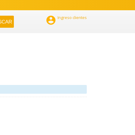

Ingreso clientes