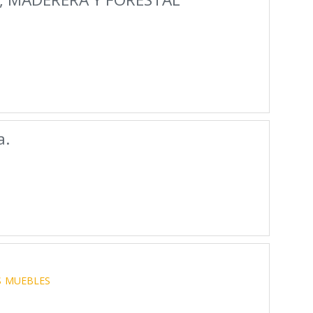
a.
S
MUEBLES