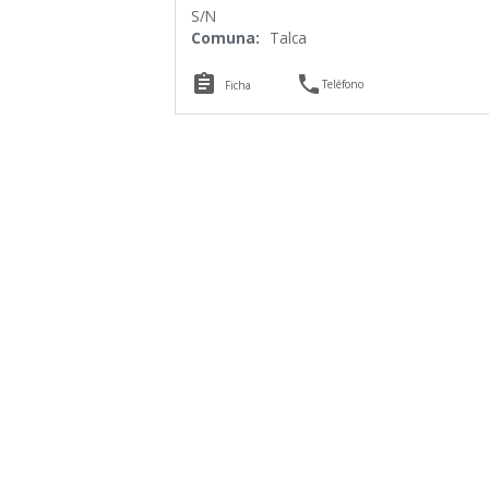
S/N
Comuna:
Talca


Teléfono
Ficha