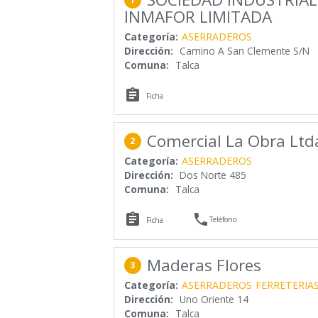
INMAFOR LIMITADA
Categoría:
ASERRADEROS
Dirección:
Camino A San Clemente S/N
Comuna:
Talca

Ficha
Comercial La Obra Ltd
2
Categoría:
ASERRADEROS
Dirección:
Dos Norte 485
Comuna:
Talca


Teléfono
Ficha
Maderas Flores
3
Categoría:
ASERRADEROS
FERRETERIA
Dirección:
Uno Oriente 14
Comuna:
Talca