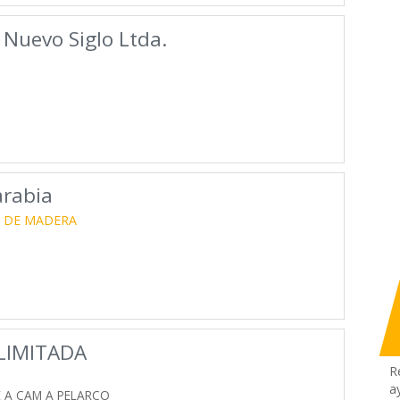
 Nuevo Siglo Ltda.
arabia
 DE MADERA
LIMITADA
R
a
E A CAM A PELARCO