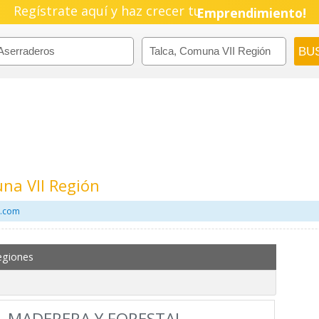
Regístrate aquí y haz crecer tu
Pyme!
Emprendimiento!
na VII Región
l.com
egiones
, MADERERA Y FORESTAL