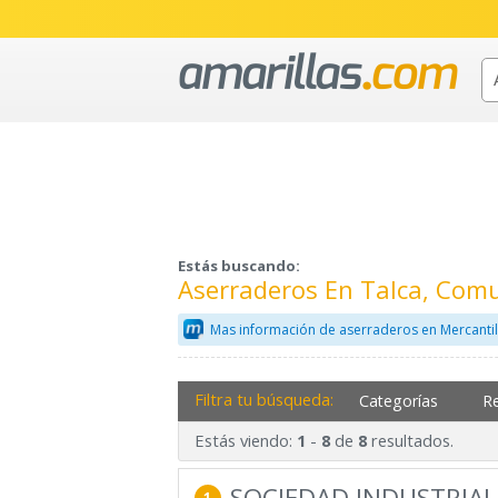
Estás buscando:
Aserraderos En Talca, Comu
Mas información de aserraderos en Mercanti
Filtra tu búsqueda:
Categorías
R
Estás viendo:
-
de
resultados.
1
8
8
SOCIEDAD INDUSTRIAL
1