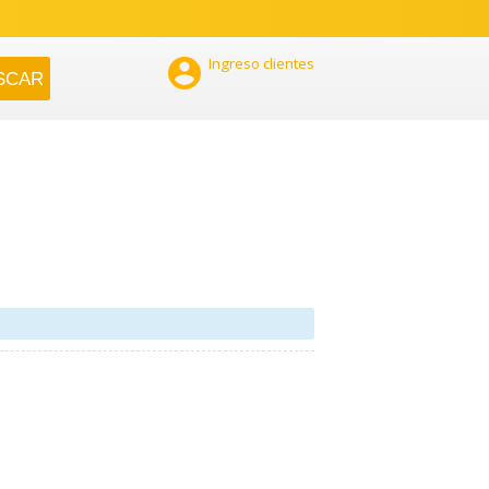

Ingreso clientes