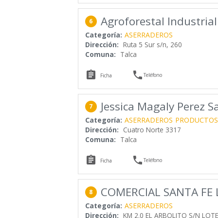
Agroforestal Industrial
6
Categoría:
ASERRADEROS
Dirección:
Ruta 5 Sur s/n, 260
Comuna:
Talca


Teléfono
Ficha
Jessica Magaly Perez S
7
Categoría:
ASERRADEROS
PRODUCTOS
Dirección:
Cuatro Norte 3317
Comuna:
Talca


Teléfono
Ficha
COMERCIAL SANTA FE 
8
Categoría:
ASERRADEROS
Dirección:
KM 2.0 EL ARBOLITO S/N LOT