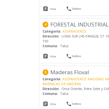


Teléfono
Ficha
FORESTAL INDUSTRIAL
4
Categoría:
ASERRADEROS
Dirección:
LONG SUR 245 PANGUIL ST 1
100
Comuna:
Talca


Teléfono
Ficha
Maderas Floval
5
Categoría:
ASERRADEROS
MADERAS NA
BARRACAS DE MADERA
Dirección:
Once Oriente, Entre Siete y O
Comuna:
Talca


Teléfono
Ficha