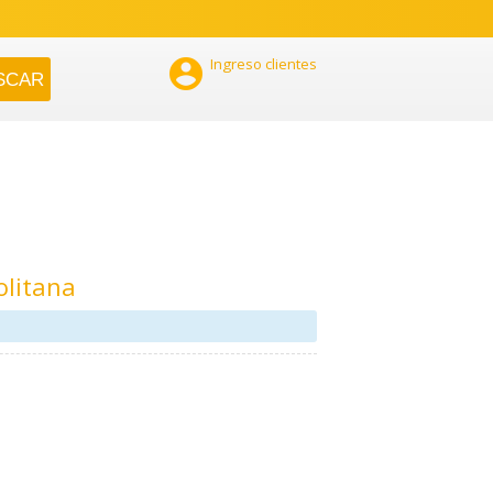

Ingreso clientes
olitana