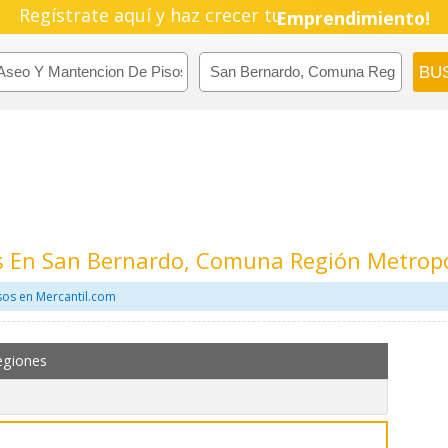
Regístrate aquí y haz crecer tu
Emprendimiento!
s En San Bernardo, Comuna Región Metrop
sos en Mercantil.com
egiones