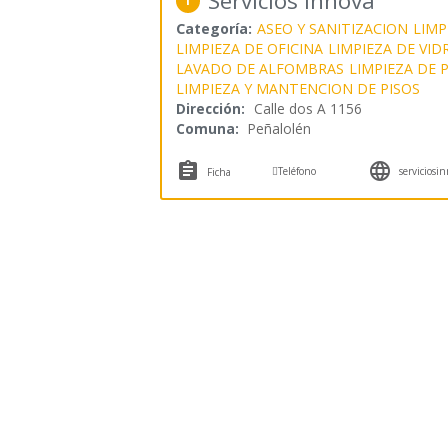
Servicios Innova
1
Categoría:
ASEO Y SANITIZACION
LIMP
LIMPIEZA DE OFICINA
LIMPIEZA DE VID
LAVADO DE ALFOMBRAS
LIMPIEZA DE 
LIMPIEZA Y MANTENCION DE PISOS
Dirección:
Calle dos A 1156
Comuna:
Peñalolén



Teléfono
serviciosin
Ficha