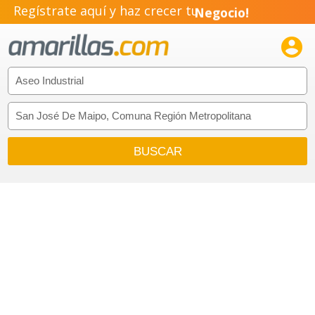
Regístrate aquí y haz crecer tu
Negocio!
Pyme!

Emprendimiento!