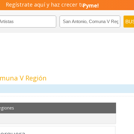
Pyme!
Regístrate aquí y haz crecer tu
Emprendimiento!
Comuna V Región
egiones
Jorquera