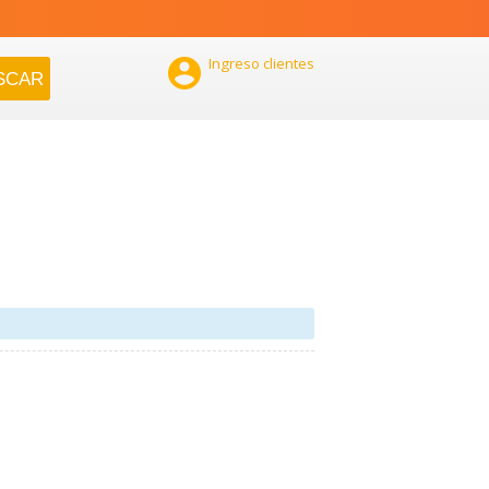

Ingreso clientes