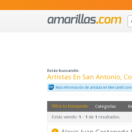
Estás buscando:
Artistas En San Antonio, 
Mas información de artistas en Mercantil.com
Filtra tu búsqueda:
Categorías
R
Estás viendo:
-
de
resultados.
1
1
1
Alexis Ivan Castaneda 
1