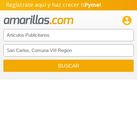
Regístrate aquí y haz crecer tu
Pyme!
Emprendimiento!
