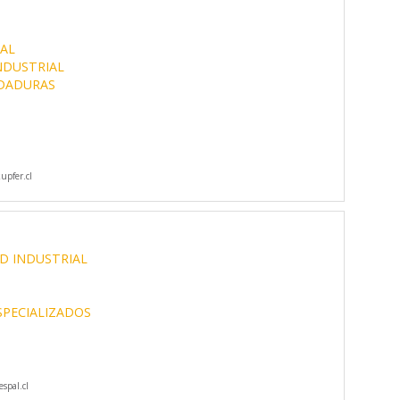
AL
NDUSTRIAL
DADURAS
pfer.cl
D INDUSTRIAL
SPECIALIZADOS
spal.cl