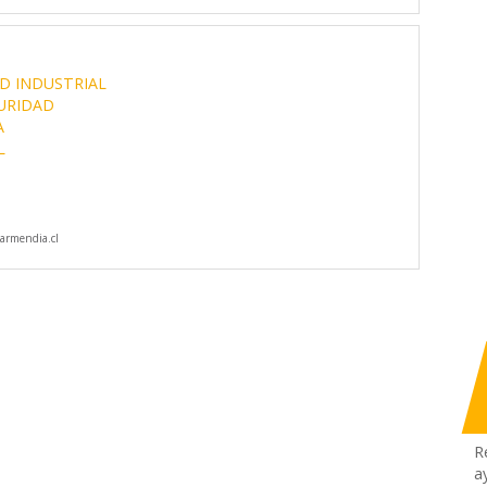
D INDUSTRIAL
URIDAD
A
L
armendia.cl
R
a