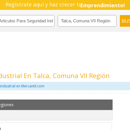
Regístrate aquí y haz crecer tu
Emprendimiento!
dustrial En Talca, Comuna VII Región
industrial en Mercantil.com
egiones
l