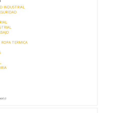
D INDUSTRIAL
EGURIDAD
RIAL
STRIAL
ABAJO
ROPA TERMICA
S
L
ORIA
cel.cl