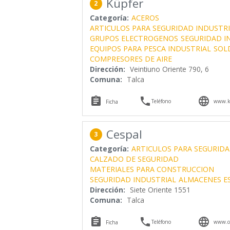
Küpfer
2
Categoría:
ACEROS
ARTICULOS PARA SEGURIDAD INDUSTRI
GRUPOS ELECTROGENOS
SEGURIDAD I
EQUIPOS PARA PESCA INDUSTRIAL
SOL
COMPRESORES DE AIRE
Dirección:
Veintiuno Oriente 790, 6
Comuna:
Talca



Teléfono
www.ku
Ficha
Cespal
3
Categoría:
ARTICULOS PARA SEGURIDA
CALZADO DE SEGURIDAD
MATERIALES PARA CONSTRUCCION
SEGURIDAD INDUSTRIAL
ALMACENES E
Dirección:
Siete Oriente 1551
Comuna:
Talca



Teléfono
www.ce
Ficha