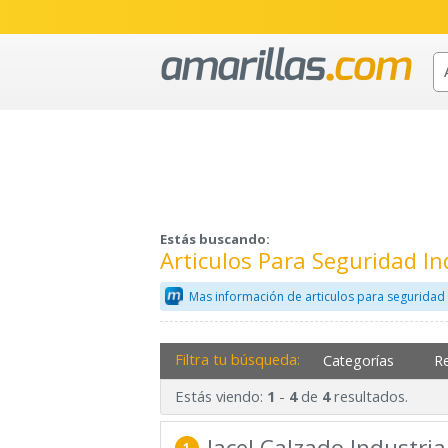
Estás buscando:
Articulos Para Seguridad In
Mas información de articulos para seguridad 
Filtra tu búsqueda:
Categorías
R
Estás viendo:
-
de
resultados.
1
4
4
Jacel Calzado Industria
1