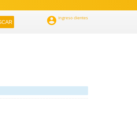

Ingreso clientes