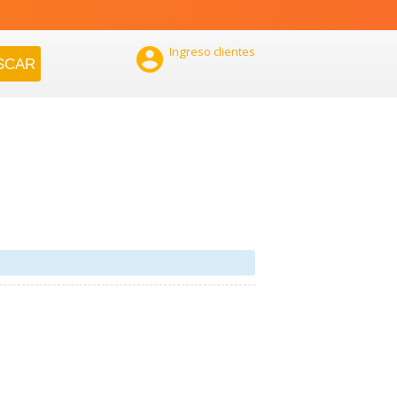

Ingreso clientes