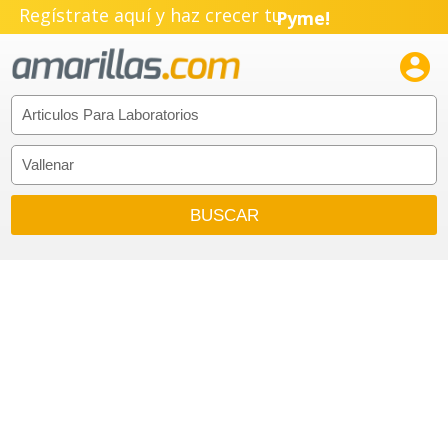
Regístrate aquí y haz crecer tu
Pyme!
Emprendimiento!
