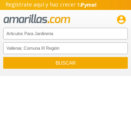
Regístrate aquí y haz crecer tu
Pyme!
Emprendimiento!
