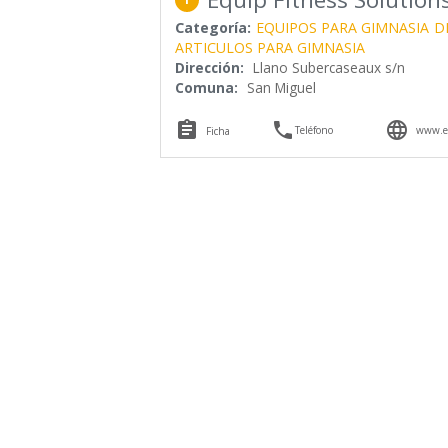
Categoría:
EQUIPOS PARA GIMNASIA
D
ARTICULOS PARA GIMNASIA
Dirección:
Llano Subercaseaux s/n
Comuna:
San Miguel



Teléfono
www.ef
Ficha