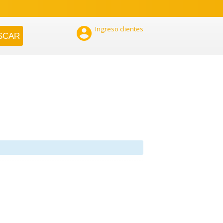

Ingreso clientes
a