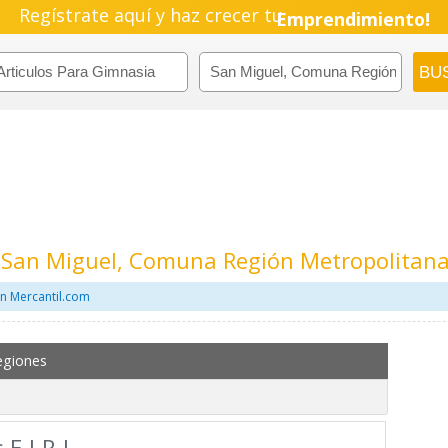
Regístrate aquí y haz crecer tu
Emprendimiento!
n San Miguel, Comuna Región Metropolitan
en Mercantil.com
egiones
 E.I.R.L