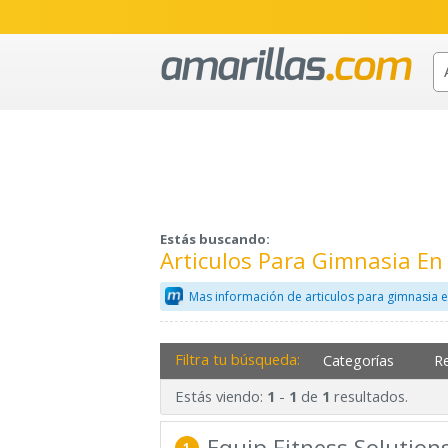
Estás buscando:
Articulos Para Gimnasia E
Mas información de articulos para gimnasia 
Filtra tu búsqueda:
Categorías
R
Estás viendo:
-
de
resultados.
1
1
1
Equip Fitness Solutions
1