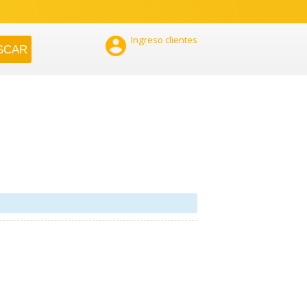

Ingreso clientes