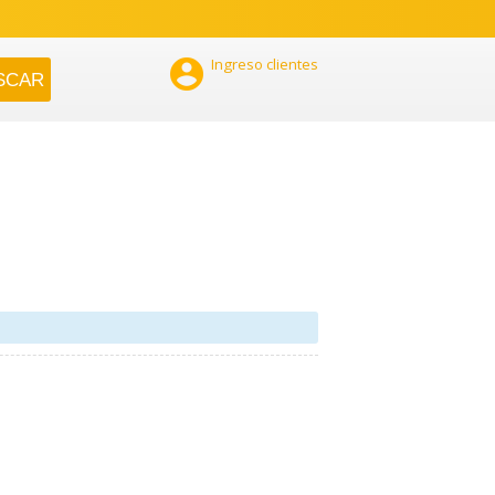

Ingreso clientes