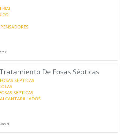
TRIAL
NICO
SPENSADORES
to.cl
Tratamiento De Fosas Sépticas
 FOSAS SEPTICAS
COLAS
FOSAS SEPTICAS
ALCANTARILLADOS
lon.cl