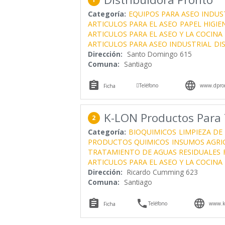
Categoría:
EQUIPOS PARA ASEO INDUS
ARTICULOS PARA EL ASEO
PAPEL HIGIE
ARTICULOS PARA EL ASEO Y LA COCINA
ARTICULOS PARA ASEO INDUSTRIAL
DI
Dirección:
Santo Domingo 615
Comuna:
Santiago



Teléfono
www.dpron
Ficha
K-LON Productos Para 
2
Categoría:
BIOQUIMICOS
LIMPIEZA DE
PRODUCTOS QUIMICOS
INSUMOS AGRI
TRATAMIENTO DE AGUAS RESIDUALES
ARTICULOS PARA EL ASEO Y LA COCINA
Dirección:
Ricardo Cumming 623
Comuna:
Santiago



Teléfono
www.k-
Ficha