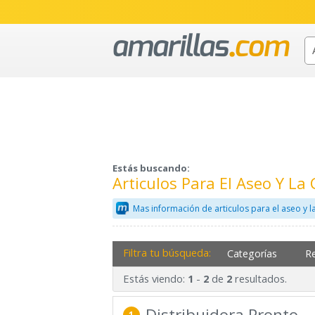
Estás buscando:
Articulos Para El Aseo Y La
Mas información de articulos para el aseo y l
Filtra tu búsqueda:
Categorías
R
Estás viendo:
-
de
resultados.
1
2
2
Distribuidora Pronto
1