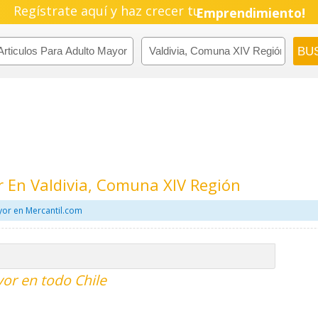
Regístrate aquí y haz crecer tu
Emprendimiento!
r En Valdivia, Comuna XIV Región
yor en Mercantil.com
yor en todo Chile