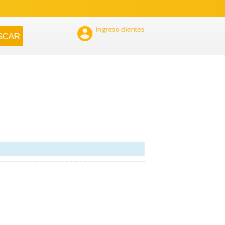

Ingreso clientes