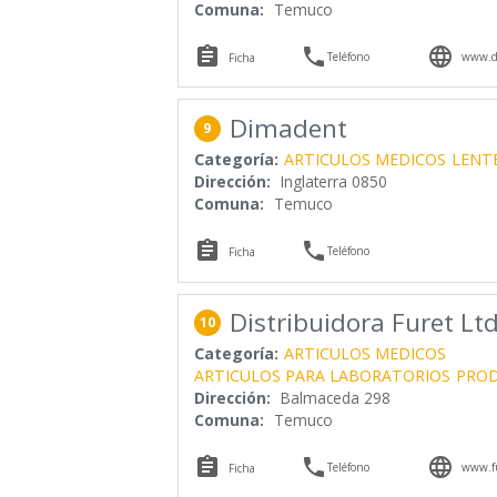
Comuna:
Temuco



Teléfono
www.d
Ficha
Dimadent
9
Categoría:
ARTICULOS MEDICOS
LENT
Dirección:
Inglaterra 0850
Comuna:
Temuco


Teléfono
Ficha
Distribuidora Furet Lt
10
Categoría:
ARTICULOS MEDICOS
ARTICULOS PARA LABORATORIOS
PROD
Dirección:
Balmaceda 298
Comuna:
Temuco



Teléfono
www.fu
Ficha