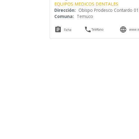
EQUIPOS MEDICOS DENTALES
Dirección:
Obispo Prodesco Contardo 0
Comuna:
Temuco



Teléfono
www.m
Ficha