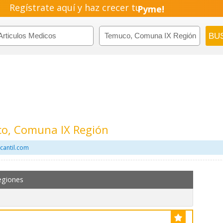
Regístrate aquí y haz crecer tu
Pyme!
Emprendimiento!
co, Comuna IX Región
cantil.com
egiones