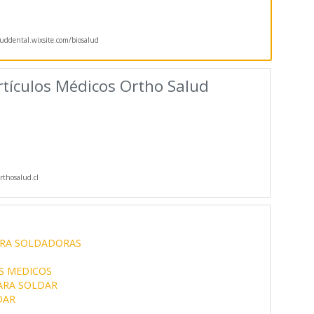
luddental.wixsite.com/biosalud
rtículos Médicos Ortho Salud
thosalud.cl
ARA SOLDADORAS
S MEDICOS
ARA SOLDAR
DAR