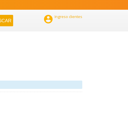

Ingreso clientes