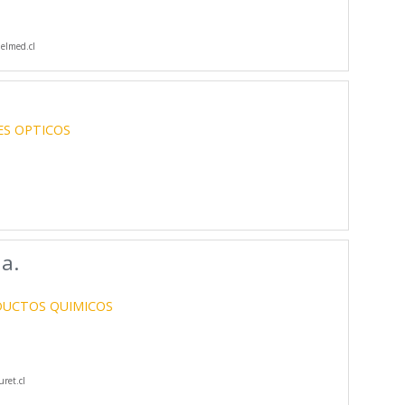
elmed.cl
ES OPTICOS
da.
UCTOS QUIMICOS
ret.cl