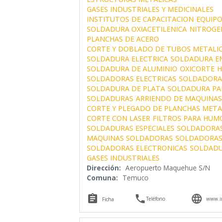
GASES INDUSTRIALES Y MEDICINALES
INSTITUTOS DE CAPACITACION
EQUIPO
SOLDADURA OXIACETILENICA
NITROGE
PLANCHAS DE ACERO
CORTE Y DOBLADO DE TUBOS METALI
SOLDADURA ELECTRICA
SOLDADURA EN
SOLDADURA DE ALUMINIO
OXICORTE
H
SOLDADORAS ELECTRICAS
SOLDADORAS
SOLDADURA DE PLATA
SOLDADURA PA
SOLDADURAS
ARRIENDO DE MAQUINA
CORTE Y PLEGADO DE PLANCHAS META
CORTE CON LASER
FILTROS PARA HUM
SOLDADURAS ESPECIALES
SOLDADORAS
MAQUINAS SOLDADORAS
SOLDADORAS
SOLDADORAS ELECTRONICAS
SOLDADU
GASES INDUSTRIALES
Dirección:
Aeropuerto Maquehue S/N
Comuna:
Temuco



Teléfono
www.in
Ficha