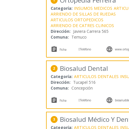
Ortopedia Ferreira
1
Categoría:
INSUMOS MEDICOS
ARTICU
ARRIENDO DE SILLAS DE RUEDAS
ARTICULOS ORTOPEDICOS
ARRIENDO DE CATRES CLINICOS
Dirección:
Javiera Carrera 565
Comuna:
Temuco



Teléfono
www.ortope
Ficha
Biosalud Dental
2
Categoría:
ARTICULOS DENTALES
INS
Dirección:
Tucapel 516
Comuna:
Concepción



Teléfono
biosaludde
Ficha
Biosalud Médico Y Den
3
Categoría:
ARTICULOS DENTALES
INS