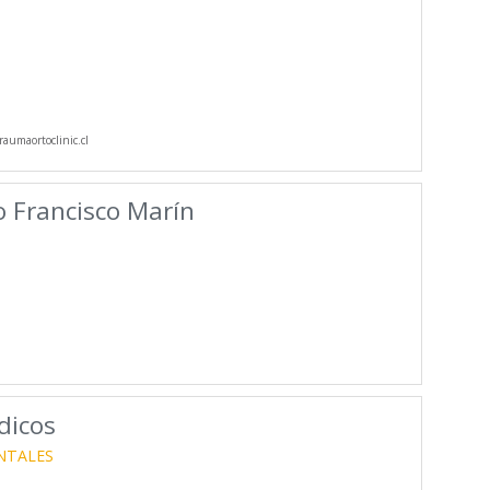
aumaortoclinic.cl
o Francisco Marín
dicos
NTALES