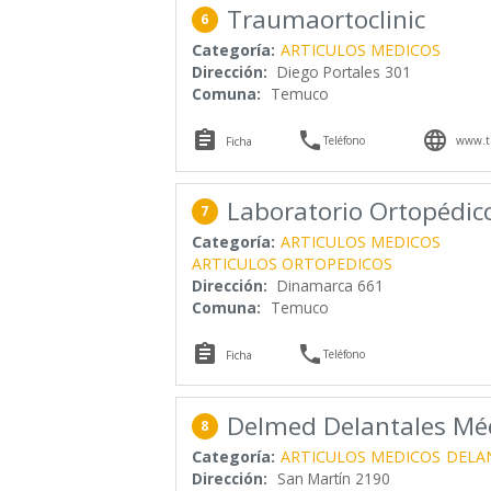
Traumaortoclinic
6
Categoría:
ARTICULOS MEDICOS
Dirección:
Diego Portales 301
Comuna:
Temuco



Teléfono
www.tr
Ficha
Laboratorio Ortopédic
7
Categoría:
ARTICULOS MEDICOS
ARTICULOS ORTOPEDICOS
Dirección:
Dinamarca 661
Comuna:
Temuco


Teléfono
Ficha
Delmed Delantales Mé
8
Categoría:
ARTICULOS MEDICOS
DELA
Dirección:
San Martín 2190