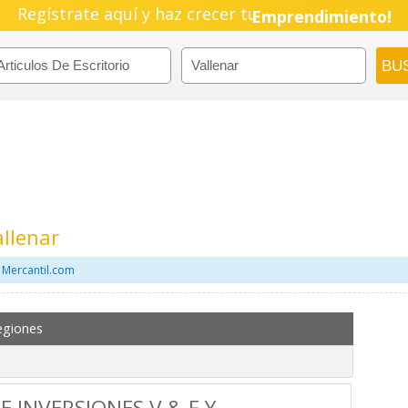
Regístrate aquí y haz crecer tu
Emprendimiento!
allenar
n Mercantil.com
egiones
 INVERSIONES V & F Y