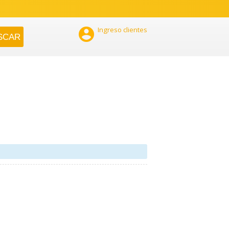

Ingreso clientes