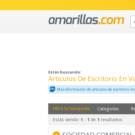
Estás buscando:
Articulos De Escritorio En V
Mas información de articulos de escritorio e
Filtra tu búsqueda:
Categorías
R
Estás viendo:
-
de
resultados.
1
1
1
SOCIEDAD COMERCIAL E
1