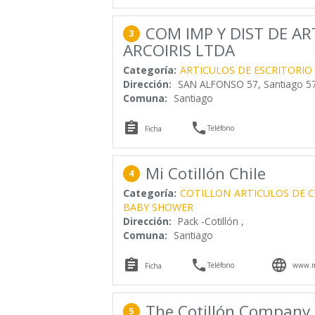
COM IMP Y DIST DE A
3
ARCOIRIS LTDA
Categoría:
ARTICULOS DE ESCRITORIO
Dirección:
SAN ALFONSO 57, Santiago 5
Comuna:
Santiago


Teléfono
Ficha
Mi Cotillón Chile
4
Categoría:
COTILLON
ARTICULOS DE 
BABY SHOWER
Dirección:
Pack -Cotillón ,
Comuna:
Santiago



Teléfono
www.mi
Ficha
The Cotillón Company
5