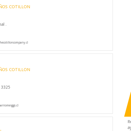
ÑOS
COTILLON
al .
ecotilloncompany.cl
ÑOS
COTILLON
s 3325
rriomeiggs.cl
R
a