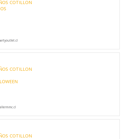
ÑOS
COTILLON
IOS
rtyoutlet.cl
ÑOS
COTILLON
LOWEEN
llermmc.cl
ÑOS
COTILLON