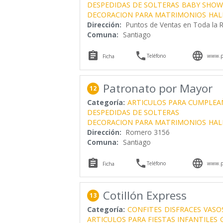
DESPEDIDAS DE SOLTERAS
BABY SHOW
DECORACION PARA MATRIMONIOS
HAL
Dirección:
Puntos de Ventas en Toda la R
Comuna:
Santiago



Teléfono
www.pi
Ficha
Patronato por Mayor
12
Categoría:
ARTICULOS PARA CUMPLEA
DESPEDIDAS DE SOLTERAS
DECORACION PARA MATRIMONIOS
HAL
Dirección:
Romero 3156
Comuna:
Santiago



Teléfono
www.pa
Ficha
Cotillón Express
13
Categoría:
CONFITES
DISFRACES
VASO
ARTICULOS PARA FIESTAS INFANTILES