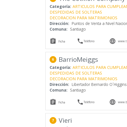
Categoría:
ARTICULOS PARA CUMPLEA
DESPEDIDAS DE SOLTERAS
DECORACION PARA MATRIMONIOS
Dirección:
Puntos de Venta a Nivel Nacion
Comuna:
Santiago



Teléfono
www.th
Ficha
BarrioMeiggs
6
Categoría:
ARTICULOS PARA CUMPLEA
DESPEDIDAS DE SOLTERAS
DECORACION PARA MATRIMONIOS
Dirección:
Libertador Bernardo O´Higgin
Comuna:
Santiago



Teléfono
www.ba
Ficha
Vieri
7