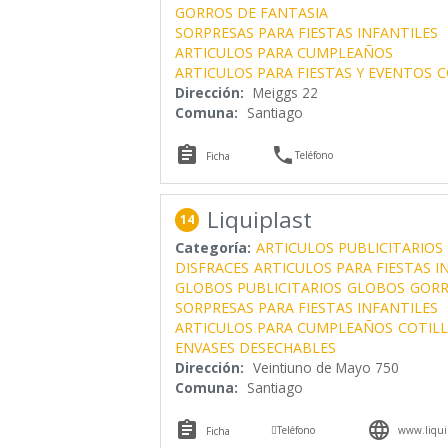
GORROS DE FANTASIA
SORPRESAS PARA FIESTAS INFANTILES
ARTICULOS PARA CUMPLEAÑOS
ARTICULOS PARA FIESTAS Y EVENTOS
C
Dirección:
Meiggs 22
Comuna:
Santiago


Teléfono
Ficha
Liquiplast
14
Categoría:
ARTICULOS PUBLICITARIOS
DISFRACES
ARTICULOS PARA FIESTAS I
GLOBOS PUBLICITARIOS
GLOBOS
GORR
SORPRESAS PARA FIESTAS INFANTILES
ARTICULOS PARA CUMPLEAÑOS
COTIL
ENVASES DESECHABLES
Dirección:
Veintiuno de Mayo 750
Comuna:
Santiago



Teléfono
www.liquip
Ficha