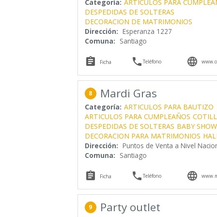
Categoría:
ARTICULOS PARA CUMPLEA
DESPEDIDAS DE SOLTERAS
DECORACION DE MATRIMONIOS
Dirección:
Esperanza 1227
Comuna:
Santiago



Teléfono
www.cot
Ficha
Mardi Gras
8
Categoría:
ARTICULOS PARA BAUTIZO
ARTICULOS PARA CUMPLEAÑOS
COTIL
DESPEDIDAS DE SOLTERAS
BABY SHOW
DECORACION PARA MATRIMONIOS
HAL
Dirección:
Puntos de Venta a Nivel Nacion
Comuna:
Santiago



Teléfono
www.ma
Ficha
Party outlet
9