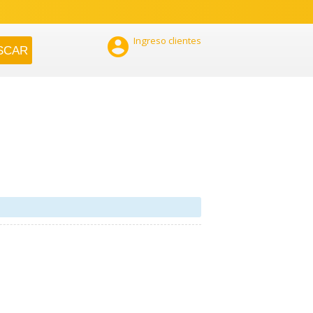

Ingreso clientes