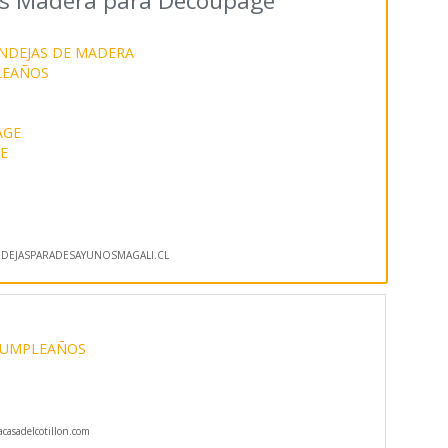
s Madera para Decoupage
NDEJAS DE MADERA
LEAÑOS
AGE
E
DEJASPARADESAYUNOSMAGALI.CL
CUMPLEAÑOS
casadelcotillon.com