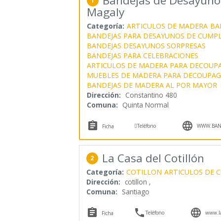
Bandejas de Desayuno
1
Magaly
Categoría:
ARTICULOS DE MADERA
BA
BANDEJAS PARA DESAYUNOS DE CUMP
BANDEJAS DESAYUNOS SORPRESAS
BANDEJAS PARA CELEBRACIONES
ARTICULOS DE MADERA PARA DECOUP
MUEBLES DE MADERA PARA DECOUPAG
BANDEJAS DE MADERA AL POR MAYOR
Dirección:
Constantino 480
Comuna:
Quinta Normal



Teléfono
WWW.BAN
Ficha
La Casa del Cotillón
2
Categoría:
COTILLON
ARTICULOS DE 
Dirección:
cotillon ,
Comuna:
Santiago



Teléfono
www.la
Ficha