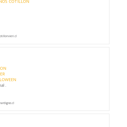
ÑOS
COTILLON
illonvieri.cl
LON
ER
LOWEEN
al .
rdigras.cl