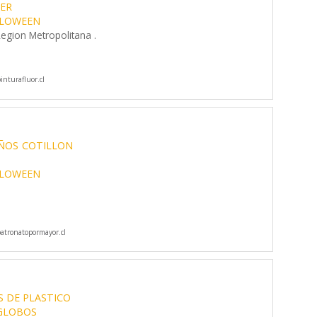
ER
LOWEEN
egion Metropolitana .
nturafluor.cl
ÑOS
COTILLON
LOWEEN
tronatopormayor.cl
S DE PLASTICO
GLOBOS