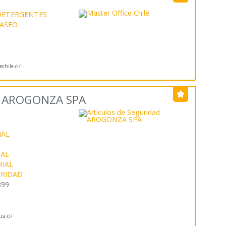
DETERGENTES
 ASEO
echile.cl/
ad AROGONZA SPA
IAL
IAL
IAL
URIDAD
899
za.cl/