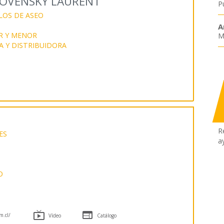
LOVENSKY LAURENT
P
LOS DE ASEO
A
R Y MENOR
M
 Y DISTRIBUIDORA
R
ES
a
O


m.cl/
Vídeo
Catálogo