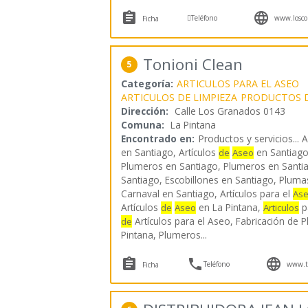



Teléfono
www.loscob
Ficha
Tonioni Clean
5
Categoría:
ARTICULOS PARA EL ASEO
ARTICULOS DE LIMPIEZA
PRODUCTOS D
Dirección:
Calle Los Granados 0143
Comuna:
La Pintana
Encontrado en:
Productos y servicios...
A
en Santiago, Artículos
en Santiago
de
Aseo
Plumeros en Santiago, Plumeros en Santia
Santiago, Escobillones en Santiago, Plum
Carnaval en Santiago, Artículos para el
As
Artículos
en La Pintana,
pa
de
Aseo
Articulos
Artículos para el Aseo, Fabricación de 
de
Pintana, Plumeros
...



Teléfono
www.to
Ficha