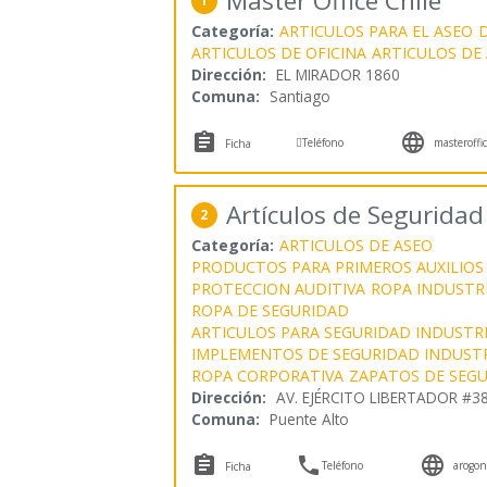
Master Office Chile
1
Categoría:
ARTICULOS PARA EL ASEO
ARTICULOS DE OFICINA
ARTICULOS DE
Dirección:
EL MIRADOR 1860
Comuna:
Santiago



Teléfono
masteroffic
Ficha
Artículos de Segurid
2
Categoría:
ARTICULOS DE ASEO
PRODUCTOS PARA PRIMEROS AUXILIOS
PROTECCION AUDITIVA
ROPA INDUSTR
ROPA DE SEGURIDAD
ARTICULOS PARA SEGURIDAD INDUSTR
IMPLEMENTOS DE SEGURIDAD INDUSTR
ROPA CORPORATIVA
ZAPATOS DE SEG
Dirección:
AV. EJÉRCITO LIBERTADOR #3
Comuna:
Puente Alto



Teléfono
arogon
Ficha