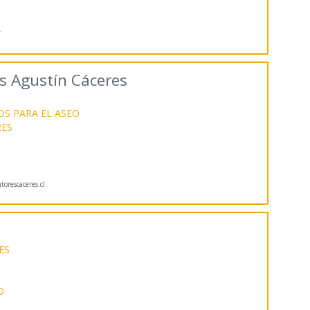
/
s Agustín Cáceres
OS PARA EL ASEO
RES
orescaceres.cl
ES
O