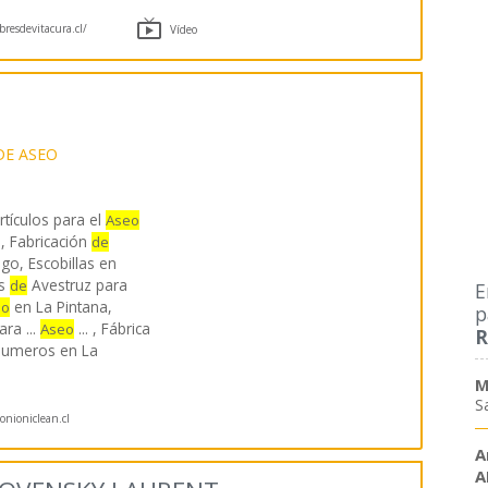

resdevitacura.cl/
Vídeo
E ASEO
rtículos para el
Aseo
, Fabricación
de
go, Escobillas en
as
Avestruz para
de
E
en La Pintana,
eo
p
ra ...
... , Fábrica
Aseo
R
Plumeros en La
M
S
nioniclean.cl
A
A