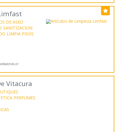
Limfast
OS DE ASEO
O
SANITIZACION
DO
LIMPIA PISOS
mfastchile.cl/
e Vitacura
UTIQUES
ETICA
PERFUMES
ICAS