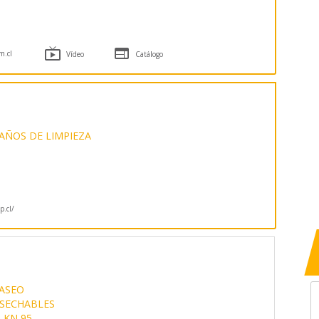


m.cl
Vídeo
Catálogo
AÑOS DE LIMPIEZA
p.cl/
 ASEO
ESECHABLES
 KN 95