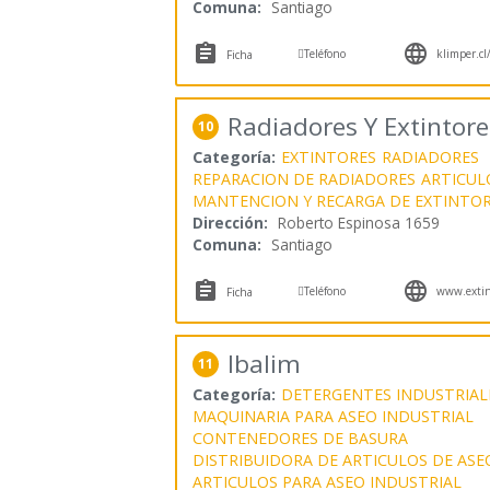
Comuna:
Santiago



Teléfono
klimper.cl
Ficha
Radiadores Y Extintore
10
Categoría:
EXTINTORES
RADIADORES
REPARACION DE RADIADORES
ARTICUL
MANTENCION Y RECARGA DE EXTINTO
Dirección:
Roberto Espinosa 1659
Comuna:
Santiago



Teléfono
www.extint
Ficha
Ibalim
11
Categoría:
DETERGENTES INDUSTRIAL
MAQUINARIA PARA ASEO INDUSTRIAL
CONTENEDORES DE BASURA
DISTRIBUIDORA DE ARTICULOS DE ASE
ARTICULOS PARA ASEO INDUSTRIAL