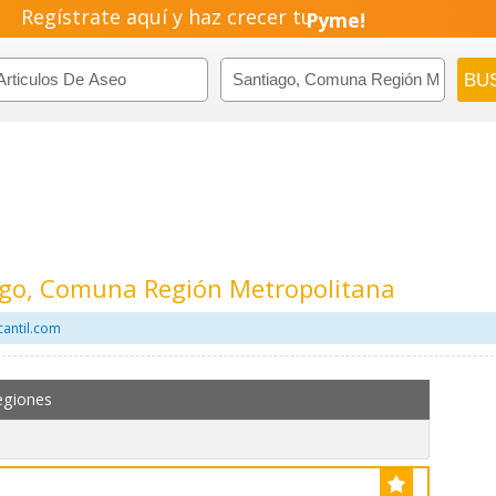
Regístrate aquí y haz crecer tu
Pyme!
Emprendimiento!
iago, Comuna Región Metropolitana
cantil.com
egiones