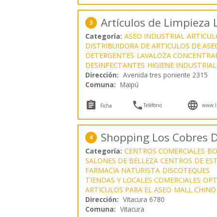
Artículos de Limpieza 
3
Categoría:
ASEO INDUSTRIAL
ARTICUL
DISTRIBUIDORA DE ARTICULOS DE ASE
DETERGENTES
LAVALOZA CONCENTRA
DESINFECTANTES
HIGIENE INDUSTRIAL
Dirección:
Avenida tres poniente 2315
Comuna:
Maipú



Teléfono
www.li
Ficha
Shopping Los Cobres D
4
Categoría:
CENTROS COMERCIALES
BO
SALONES DE BELLEZA
CENTROS DE EST
FARMACIA NATURISTA
DISCOTEQUES
TIENDAS Y LOCALES COMERCIALES
OPT
ARTICULOS PARA EL ASEO
MALL CHINO
Dirección:
Vitacura 6780
Comuna:
Vitacura