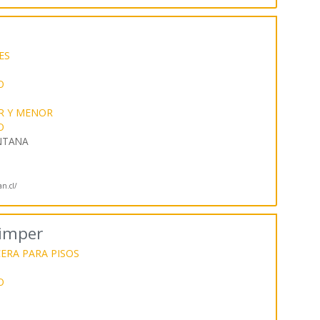
ES
O
R Y MENOR
O
INTANA
an.cl/
limper
ERA PARA PISOS
O