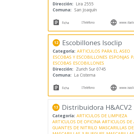
Dirección:
Lira 2555
Comuna:
San Joaquín



Teléfono
www.ibali
Ficha
Escobillones Isoclip
12
Categoría:
ARTICULOS PARA EL ASEO
ESCOBAS Y ESCOBILLONES
ESPONJAS
P
ESCOBAS
ESCOBILLONES
Dirección:
Zurich Sur 0745
Comuna:
La Cisterna



Teléfono
www.isocli
Ficha
Distribuidora H&ACV2
13
Categoría:
ARTICULOS DE LIMPIEZA
ARTICULOS DE OFICINA
ARTICULOS DE
GUANTES DE NITRILO
MASCARILLAS D
MASCARILLAS 3 PLIEGUES
MASCARILLAS