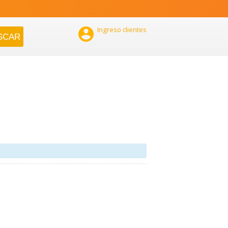

Ingreso clientes