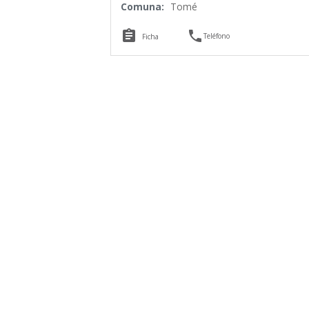
Comuna:
Tomé


Teléfono
Ficha