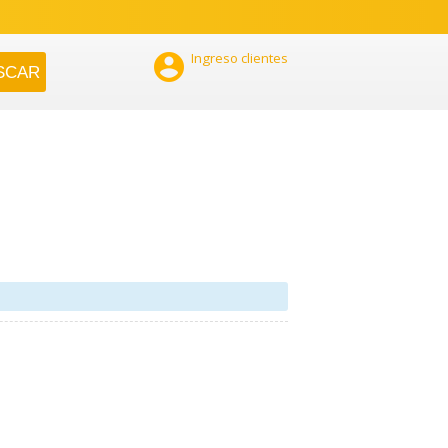

Ingreso clientes