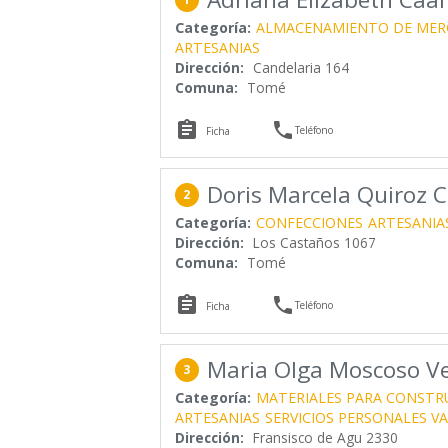
Categoría:
ALMACENAMIENTO DE MER
ARTESANIAS
Dirección:
Candelaria 164
Comuna:
Tomé


Teléfono
Ficha
Doris Marcela Quiroz C
2
Categoría:
CONFECCIONES
ARTESANIA
Dirección:
Los Castaños 1067
Comuna:
Tomé


Teléfono
Ficha
Maria Olga Moscoso V
3
Categoría:
MATERIALES PARA CONSTR
ARTESANIAS
SERVICIOS PERSONALES VA
Dirección:
Fransisco de Agu 2330