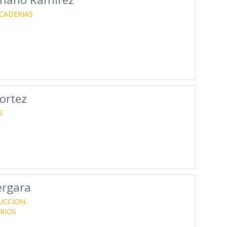
CADERIAS
ortez
S
ergara
UCCION
RIOS