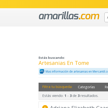
Estás buscando:
Artesanias En Tome
Mas información de artesanias en Mercantil.
Filtra tu búsqueda:
Categorías
R
Estás viendo:
-
de
resultados.
1
3
3
Adriana Elizabeth Ca
1