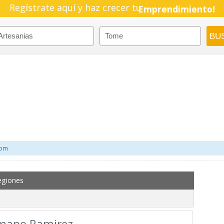
Regístrate aquí y haz crecer tu
Emprendimiento!
com
egiones
amano Ramirez