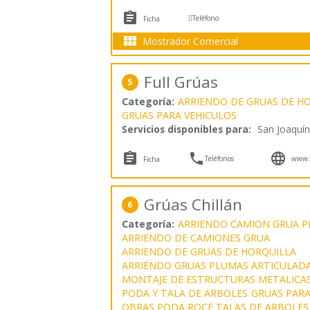


Teléfono
Ficha

Mostrador Comercial
Full Grúas
5
Categoría:
ARRIENDO DE GRUAS DE H
GRUAS PARA VEHICULOS
Servicios disponibles para:
San Joaquín



Teléfonos
www.f
Ficha
Grúas Chillán
6
Categoría:
ARRIENDO CAMION GRUA 
ARRIENDO DE CAMIONES GRUA
ARRIENDO DE GRUAS DE HORQUILLA
ARRIENDO GRUAS PLUMAS ARTICULAD
MONTAJE DE ESTRUCTURAS METALICA
PODA Y TALA DE ARBOLES
GRUAS PARA
OBRAS PODA ROCE TALAS DE ARBOLES