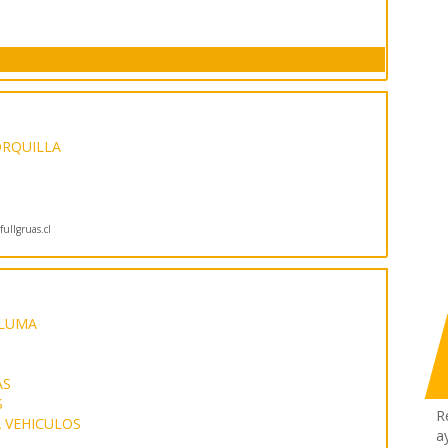
ORQUILLA
ullgruas.cl
PLUMA
AS
S
R
 VEHICULOS
a