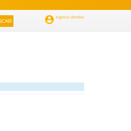

Ingreso clientes