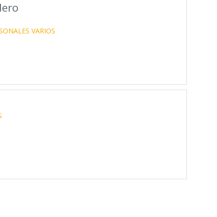
dero
RSONALES VARIOS
S