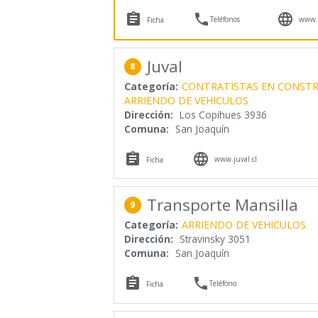



Teléfonos
www.f
Ficha
Juval
8
Categoría:
CONTRATISTAS EN CONST
ARRIENDO DE VEHICULOS
Dirección:
Los Copihues 3936
Comuna:
San Joaquín


www.juval.cl
Ficha
Transporte Mansilla
9
Categoría:
ARRIENDO DE VEHICULOS
Dirección:
Stravinsky 3051
Comuna:
San Joaquín


Teléfono
Ficha