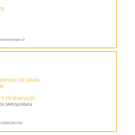
OS
omercialreycar.cl/
SERVICIO DE GRUAS
IA
E DE VEHICULOS
ón Metropolitana
/+56962903196