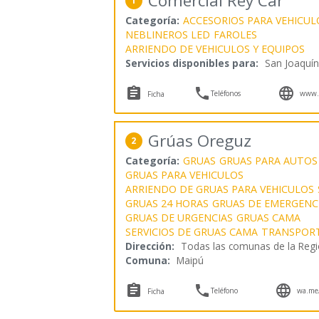
Comercial Rey Car
1
Categoría:
ACCESORIOS PARA VEHICUL
NEBLINEROS LED
FAROLES
ARRIENDO DE VEHICULOS Y EQUIPOS
Servicios disponibles para:
San Joaquín



Teléfonos
www.c
Ficha
Grúas Oreguz
2
Categoría:
GRUAS
GRUAS PARA AUTOS
GRUAS PARA VEHICULOS
ARRIENDO DE GRUAS PARA VEHICULOS
GRUAS 24 HORAS
GRUAS DE EMERGENC
GRUAS DE URGENCIAS
GRUAS CAMA
SERVICIOS DE GRUAS CAMA
TRANSPORT
Dirección:
Todas las comunas de la Regi
Comuna:
Maipú



Teléfono
wa.me
Ficha