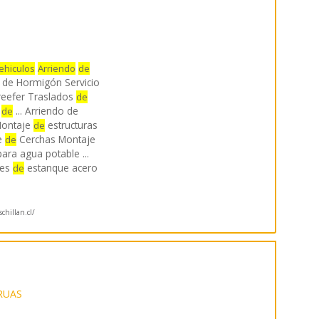
ehiculos
Arriendo
de
de Hormigón Servicio
eefer Traslados
de
o
... Arriendo de
de
Montaje
estructuras
de
e
Cerchas Montaje
de
ra agua potable ...
jes
estanque acero
de
hillan.cl/
RUAS