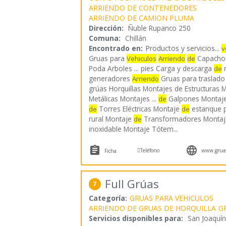
ARRIENDO DE CONTENEDORES
ARRIENDO DE CAMION PLUMA
Dirección:
Ñuble Rupanco 250
Comuna:
Chillán
Encontrado en:
Productos y servicios...
v
Gruas para
Capacho 
Vehiculos
Arriendo
de
Poda Arboles ... pies Carga y descarga
r
de
generadores
Gruas para traslad
Arriendo
grúas Horquillas Montajes de Estructuras 
Metálicas Montajes ...
Galpones Montaj
de
Torres Eléctricas Montaje
estanque pa
de
de
rural Montaje
Transformadores Monta
de
inoxidable Montaje Tótem
...



Teléfono
www.gruasc
Ficha
Full Grúas
7
Categoría:
GRUAS PARA VEHICULOS
ARRIENDO DE GRUAS DE HORQUILLA
G
Servicios disponibles para:
San Joaquín