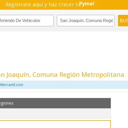
Regístrate aquí y haz crecer tu
Pyme!
Emprendimiento!
San Joaquín, Comuna Región Metropolitana
 Mercantil.com
egiones