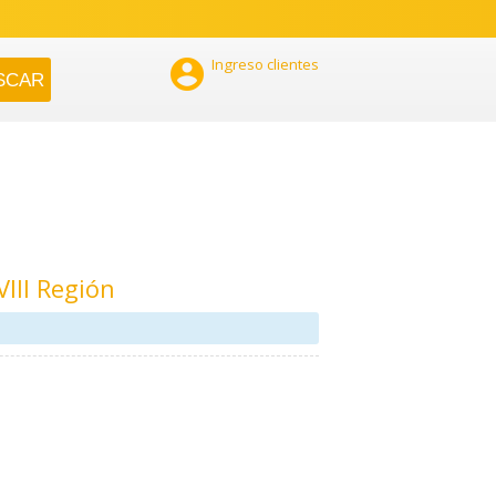

Ingreso clientes
III Región