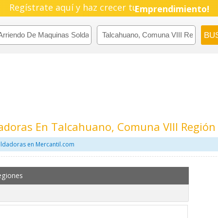
Regístrate aquí y haz crecer tu
Pyme!
Emprendimiento!
adoras En Talcahuano, Comuna VIII Región
ldadoras en Mercantil.com
egiones