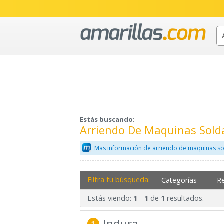
Estás buscando:
Arriendo De Maquinas Sold
Mas información de arriendo de maquinas so
Filtra tu búsqueda:
Categorías
R
Estás viendo:
-
de
resultados.
1
1
1
Indura
1