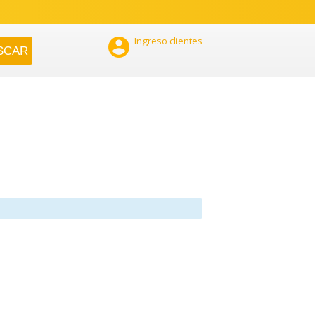

Ingreso clientes