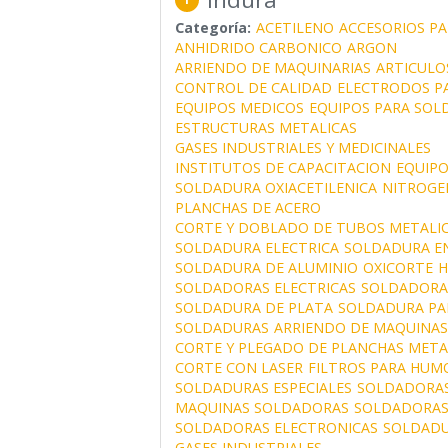
Categoría:
ACETILENO
ACCESORIOS P
ANHIDRIDO CARBONICO
ARGON
ARRIENDO DE MAQUINARIAS
ARTICULO
CONTROL DE CALIDAD
ELECTRODOS P
EQUIPOS MEDICOS
EQUIPOS PARA SOL
ESTRUCTURAS METALICAS
GASES INDUSTRIALES Y MEDICINALES
INSTITUTOS DE CAPACITACION
EQUIPO
SOLDADURA OXIACETILENICA
NITROGE
PLANCHAS DE ACERO
CORTE Y DOBLADO DE TUBOS METALI
SOLDADURA ELECTRICA
SOLDADURA EN
SOLDADURA DE ALUMINIO
OXICORTE
H
SOLDADORAS ELECTRICAS
SOLDADORAS
SOLDADURA DE PLATA
SOLDADURA PA
SOLDADURAS
ARRIENDO DE MAQUINA
CORTE Y PLEGADO DE PLANCHAS META
CORTE CON LASER
FILTROS PARA HUM
SOLDADURAS ESPECIALES
SOLDADORAS
MAQUINAS SOLDADORAS
SOLDADORAS
SOLDADORAS ELECTRONICAS
SOLDADU
GASES INDUSTRIALES