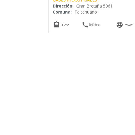
Dirección:
Gran Bretaña 5061
Comuna:
Talcahuano



Teléfono
www.in
Ficha