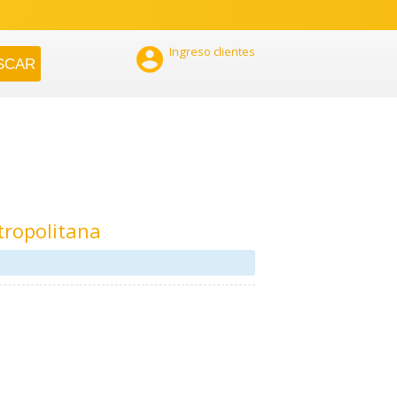

Ingreso clientes
tropolitana