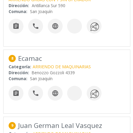
Dirección:
Antillanca Sur 590
Comuna:
San Joaquín



Ecamac
8
Categoría:
ARRIENDO DE MAQUINARIAS
Dirección:
Benozzo Gozzoli 4339
Comuna:
San Joaquín



Juan German Leal Vasquez
9