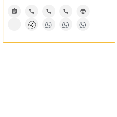




