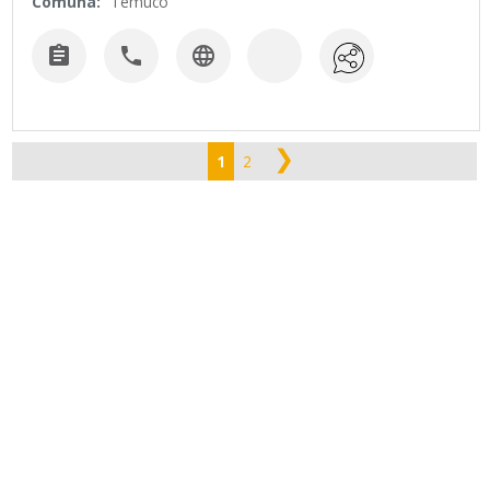
Comuna:
Temuco



❯
1
2