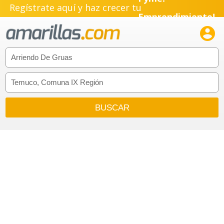
Regístrate aquí y haz crecer tu
Pyme!
Emprendimiento!
