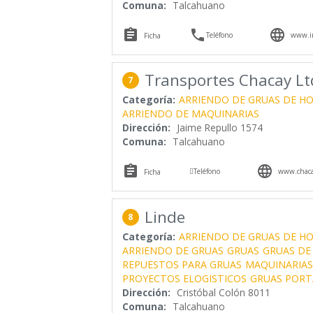
Comuna:
Talcahuano



Teléfono
www.in
Ficha
Transportes Chacay Lt
7
Categoría:
ARRIENDO DE GRUAS DE H
ARRIENDO DE MAQUINARIAS
Dirección:
Jaime Repullo 1574
Comuna:
Talcahuano



Teléfono
www.chaca
Ficha
Linde
8
Categoría:
ARRIENDO DE GRUAS DE H
ARRIENDO DE GRUAS
GRUAS
GRUAS DE
REPUESTOS PARA GRUAS
MAQUINARIAS
PROYECTOS ELOGISTICOS
GRUAS PORT
Dirección:
Cristóbal Colón 8011
Comuna:
Talcahuano