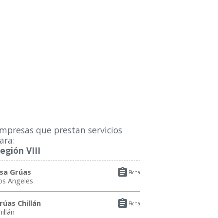
mpresas que prestan servicios
ara:
egión VIII

sa Grúas
Ficha
os Angeles

rúas Chillán
Ficha
illán