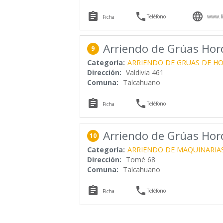



Teléfono
www.li
Ficha
Arriendo de Grúas Horq
9
Categoría:
ARRIENDO DE GRUAS DE H
Dirección:
Valdivia 461
Comuna:
Talcahuano


Teléfono
Ficha
Arriendo de Grúas Horq
10
Categoría:
ARRIENDO DE MAQUINARIA
Dirección:
Tomé 68
Comuna:
Talcahuano


Teléfono
Ficha