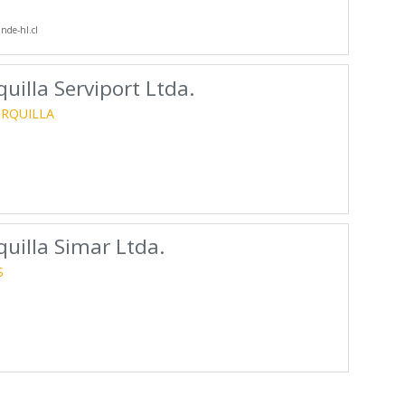
nde-hl.cl
uilla Serviport Ltda.
ORQUILLA
uilla Simar Ltda.
S