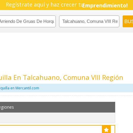
Regístrate aquí y haz crecer tu
Pyme!
Emprendimiento!
illa En Talcahuano, Comuna VIII Región
quilla en Mercantil.com
egiones