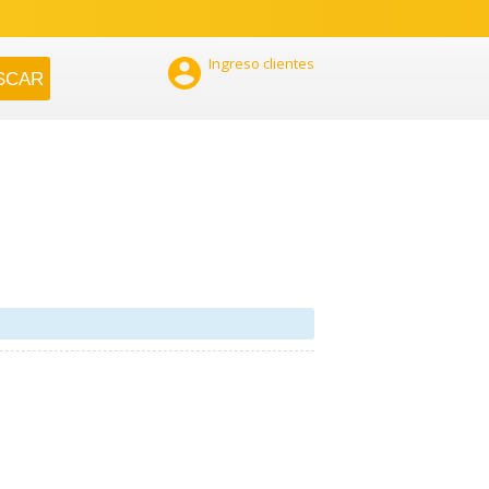

Ingreso clientes