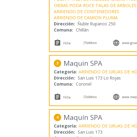
OBRAS PODA ROCE TALAS DE ARBOLES
ARRIENDO DE CONTENEDORES
ARRIENDO DE CAMION PLUMA
Dirección:
Ñuble Rupanco 250
Comuna:
Chillán



Teléfono
www.gruasc
Ficha
Maquin SPA
3
Categoría:
ARRIENDO DE GRUAS DE H
Dirección:
San Luis 173 Lo Rojas
Comuna:
Coronel



Teléfono
www.maqui
Ficha
Maquín SPA
4
Categoría:
ARRIENDO DE GRUAS DE H
Dirección:
San Luis 173