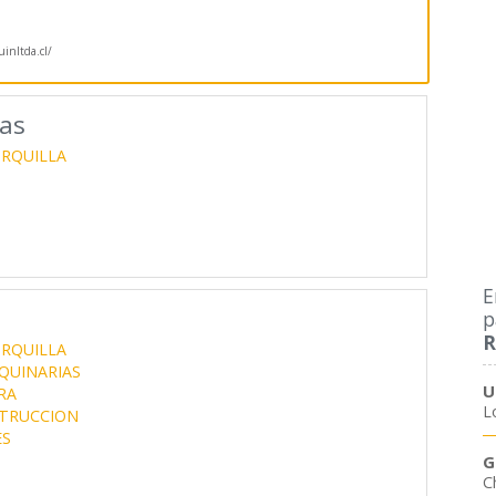
nltda.cl/
las
ORQUILLA
E
p
R
ORQUILLA
QUINARIAS
U
RA
L
STRUCCION
ES
G
Ch