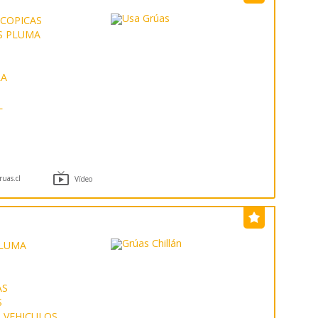
SCOPICAS
S PLUMA
RA
L

uas.cl
Vídeo
PLUMA
AS
S
 VEHICULOS