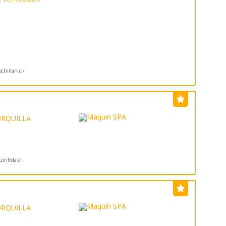
hillan.cl/
ORQUILLA
nltda.cl
ORQUILLA