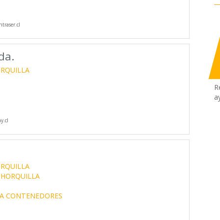
traser.cl
da.
ORQUILLA
R
a
y.cl
ORQUILLA
 HORQUILLA
A CONTENEDORES