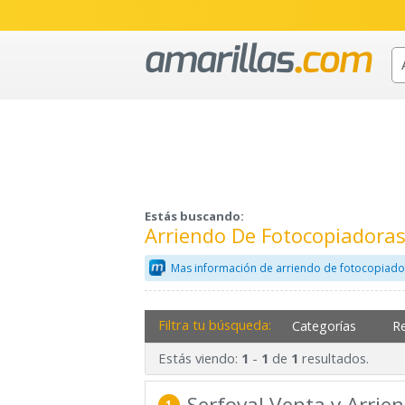
Estás buscando:
Arriendo De Fotocopiadoras
Mas información de arriendo de fotocopiado
Filtra tu búsqueda:
Categorías
R
Estás viendo:
-
de
resultados.
1
1
1
Serfoval Venta y Arrie
1