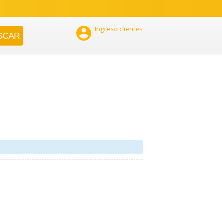

Ingreso clientes