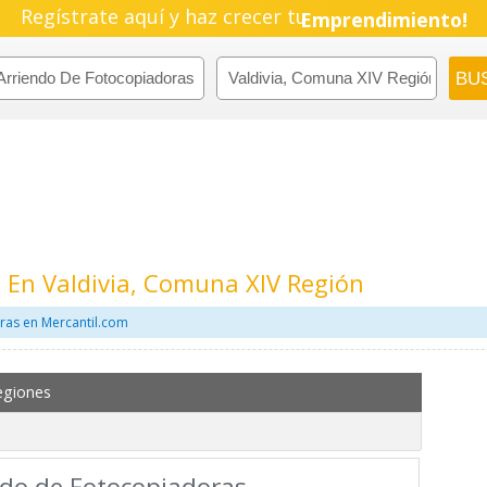
Regístrate aquí y haz crecer tu
Emprendimiento!
 En Valdivia, Comuna XIV Región
ras en Mercantil.com
egiones
ndo de Fotocopiadoras